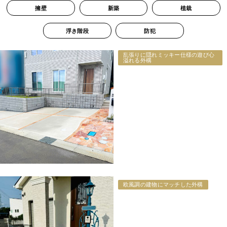
擁壁
新築
植栽
浮き階段
防犯
乱張りに隠れミッキー仕様の遊び心
溢れる外構
欧風調の建物にマッチした外構