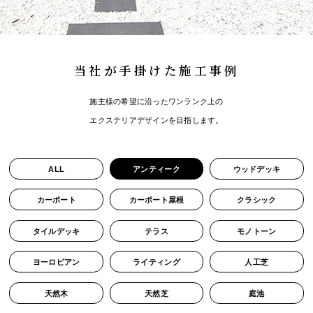
当社が手掛けた施工事例
施主様の希望に沿ったワンランク上の
エクステリアデザインを目指します。
ALL
アンティーク
ウッドデッキ
カーポート
カーポート屋根
クラシック
タイルデッキ
テラス
モノトーン
ヨーロピアン
ライティング
人工芝
天然木
天然芝
庭池